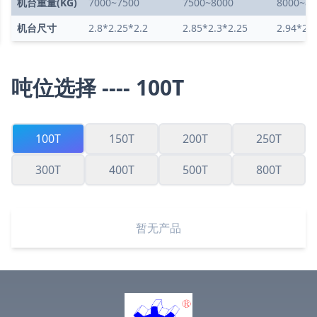
机台重量(KG)
7000~7500
7500~8000
8000~85
机台尺寸
2.8*2.25*2.2
2.85*2.3*2.25
2.94*2.4
吨位选择 ----
100
T
100T
150T
200T
250T
300T
400T
500T
800T
业务联络
暂无产品
电话咨询
简先生(Jony) /
13826967608