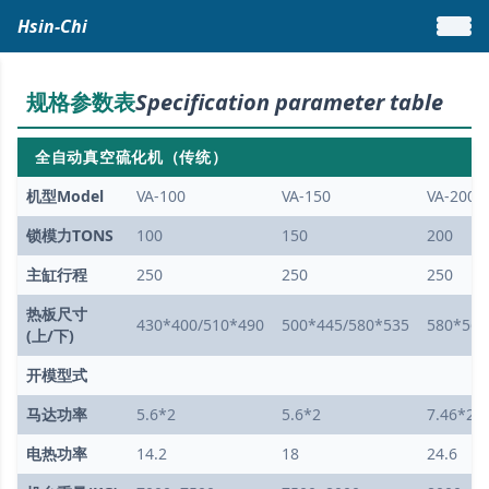
Hsin-Chi
规格参数表
Specification parameter table
全自动真空硫化机（传统）
机型Model
VA-100
VA-150
VA-200
锁模力TONS
100
150
200
主缸行程
250
250
250
热板尺寸
430*400/510*490
500*445/580*535
580*560
(上/下)
开模型式
马达功率
5.6*2
5.6*2
7.46*2
电热功率
14.2
18
24.6