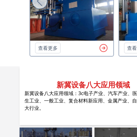
查看更多
查看
新冀设备八大应用领域
新冀设备八大应用领域：3c电子产业、汽车产业、
生工业、一般工业、复合材料新应用、金属产业、自
大行业。