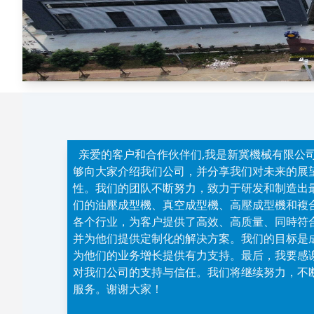
亲爱的客户和合作伙伴们,我是新冀機械有限公
够向大家介绍我们公司，并分享我们对未来的展
性。我们的团队不断努力，致力于研发和制造出
们的油壓成型機、真空成型機、高壓成型機和複
各个行业，为客户提供了高效、高质量、同時符
并为他们提供定制化的解决方案。我们的目标是
为他们的业务增长提供有力支持。最后，我要感
对我们公司的支持与信任。我们将继续努力，不
服务。谢谢大家！