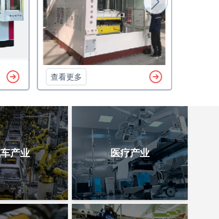
查看更多
查看更
汽车产业
医疗产业