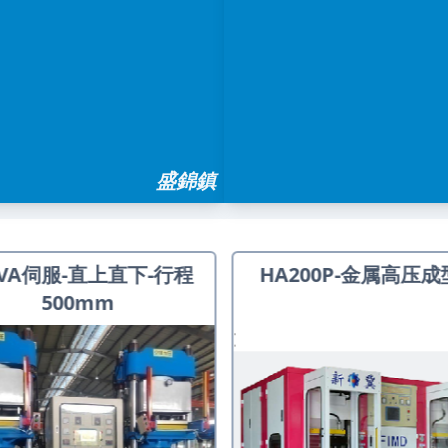
盛錦鎮
0VA伺服-直上直下-行程
HA200P-金属高压
500mm