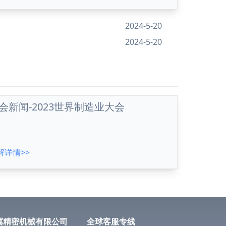
2024-5-20
2024-5-20
会新闻-2023世界制造业大会
解详情>>
冀精密机械有限公司
全球客服专线