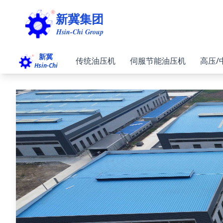
新冀集团
Hsin-Chi Group
新冀
传统油压机
伺服节能油压机
高压/中
Hsin-Chi