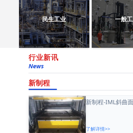
民生工业
一般工
行业新讯
News
新制程
新制程-IML斜曲
了解详情>>