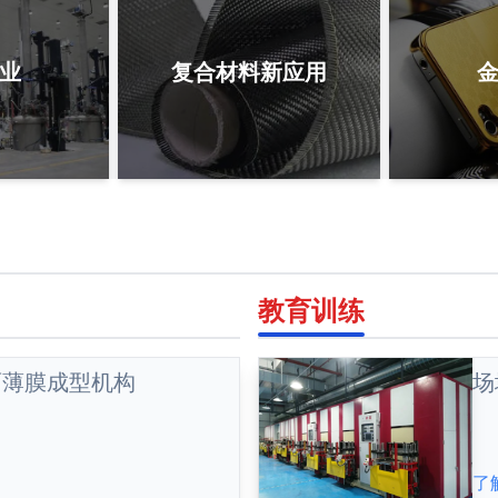
业
复合材料新应用
教育训练
面薄膜成型机构
场
了