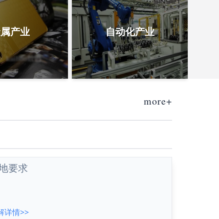
金属产业
自动化产业
more+
地要求
解详情>>