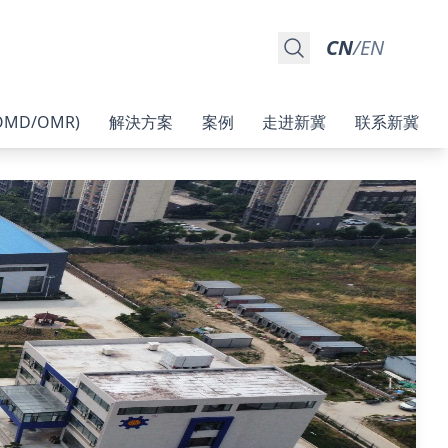
CN
/
EN
MD/OMR)
解決方案
案例
走进新冀
联系新冀